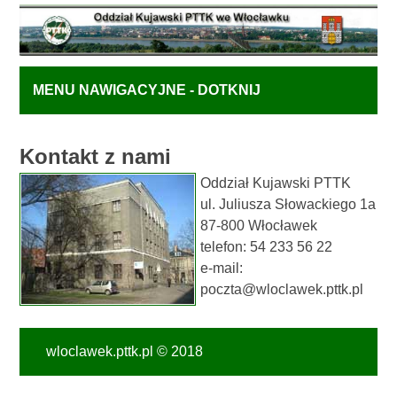
MENU NAWIGACYJNE - DOTKNIJ
Kontakt z nami
Oddział Kujawski PTTK
ul. Juliusza Słowackiego 1a
87-800 Włocławek
telefon: 54 233 56 22
e-mail:
poczta@wloclawek.pttk.pl
wloclawek.pttk.pl © 2018