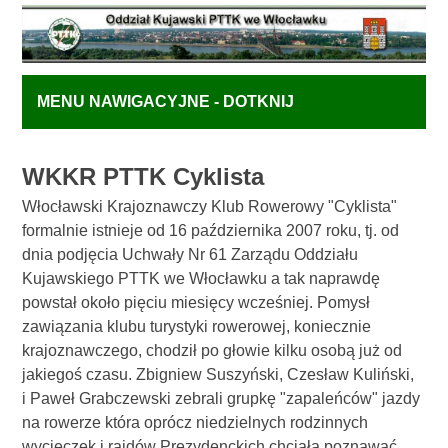
MENU NAWIGACYJNE - DOTKNIJ
WKKR PTTK Cyklista
Włocławski Krajoznawczy Klub Rowerowy "Cyklista"
formalnie istnieje od 16 października 2007 roku, tj. od
dnia podjęcia Uchwały Nr 61 Zarządu Oddziału
Kujawskiego PTTK we Włocławku a tak naprawdę
powstał około pięciu miesięcy wcześniej. Pomysł
zawiązania klubu turystyki rowerowej, koniecznie
krajoznawczego, chodził po głowie kilku osobą już od
jakiegoś czasu. Zbigniew Suszyński, Czesław Kuliński,
i Paweł Grabczewski zebrali grupkę "zapaleńców" jazdy
na rowerze która oprócz niedzielnych rodzinnych
wycieczek i rajdów Prezydenckich chciała poznawać