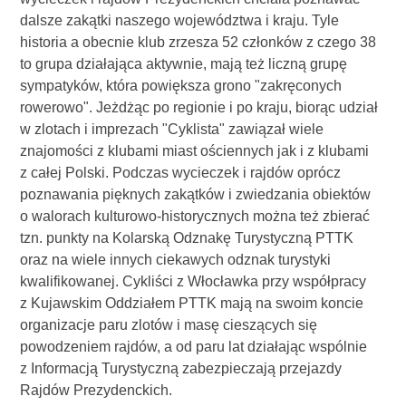
dalsze zakątki naszego województwa i kraju. Tyle
historia a obecnie klub zrzesza 52 członków z czego 38
to grupa działająca aktywnie, mają też liczną grupę
sympatyków, która powiększa grono "zakręconych
rowerowo". Jeżdżąc po regionie i po kraju, biorąc udział
w zlotach i imprezach "Cyklista" zawiązał wiele
znajomości z klubami miast ościennych jak i z klubami
z całej Polski. Podczas wycieczek i rajdów oprócz
poznawania pięknych zakątków i zwiedzania obiektów
o walorach kulturowo-historycznych można też zbierać
tzn. punkty na Kolarską Odznakę Turystyczną PTTK
oraz na wiele innych ciekawych odznak turystyki
kwalifikowanej. Cykliści z Włocławka przy współpracy
z Kujawskim Oddziałem PTTK mają na swoim koncie
organizacje paru zlotów i masę cieszących się
powodzeniem rajdów, a od paru lat działając wspólnie
z Informacją Turystyczną zabezpieczają przejazdy
Rajdów Prezydenckich.