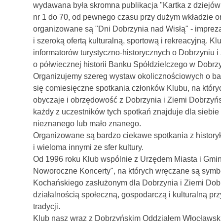
wydawana była skromna publikacja "Kartka z dziejów 
nr 1 do 70, od pewnego czasu przy dużym wkładzie o
organizowane są "Dni Dobrzynia nad Wisłą" - imprez
i szeroką ofertą kulturalną, sportową i rekreacyjną. K
informatorów turystyczno-historycznych o Dobrzyniu i 
o półwiecznej historii Banku Spółdzielczego w Dobrz
Organizujemy szereg wystaw okolicznościowych o ba
się comiesięczne spotkania członków Klubu, na których
obyczaje i obrzędowość z Dobrzynia i Ziemi Dobrzyńsk
każdy z uczestników tych spotkań znajduje dla siebie
nieznanego lub mało znanego.
Organizowane są bardzo ciekawe spotkania z historyk
i wieloma innymi ze sfer kultury.
Od 1996 roku Klub wspólnie z Urzędem Miasta i Gmin
Noworoczne Koncerty", na których wręczane są sym
Kochańskiego zasłużonym dla Dobrzynia i Ziemi Dobrz
działalnością społeczną, gospodarczą i kulturalną przy
tradycji.
Klub nasz wraz z Dobrzyńskim Oddziałem Włocławs