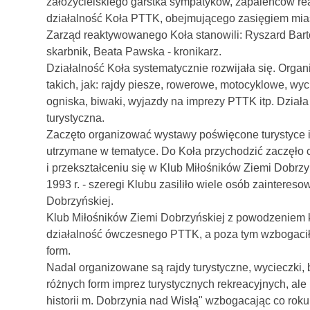
założycielskiego garstka sympatyków, zapaleńców r
działalność Koła PTTK, obejmującego zasięgiem mias
Zarząd reaktywowanego Koła stanowili: Ryszard Barto
skarbnik, Beata Pawska - kronikarz.
Działalność Koła systematycznie rozwijała się. Organ
takich, jak: rajdy piesze, rowerowe, motocyklowe, wy
ogniska, biwaki, wyjazdy na imprezy PTTK itp. Działa 
turystyczna.
Zaczęto organizować wystawy poświęcone turystyce i h
utrzymane w tematyce. Do Koła przychodzić zaczęło co
i przekształceniu się w Klub Miłośników Ziemi Dobrzy
1993 r. - szeregi Klubu zasiliło wiele osób zaintereso
Dobrzyńskiej.
Klub Miłośników Ziemi Dobrzyńskiej z powodzeniem k
działalność ówczesnego PTTK, a poza tym wzbogacił d
form.
Nadal organizowane są rajdy turystyczne, wycieczki, b
różnych form imprez turystycznych rekreacyjnych, ale 
historii m. Dobrzynia nad Wisłą" wzbogacając co rok