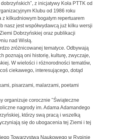
dobrzyńskich", z inicjatywy Koła PTTK od
rganizacyjnym Klubu od 1986 roku
a z kilkudniowym bogatym repertuarem
lub nasz jest współwydawcą już kilku wersji
Ziemi Dobrzyńskiej oraz publikacji
yniu nad Wisłą.
rdzo zróżnicowanej tematyce. Odbywają
 poznają oni historię, kulturę, zwyczaje,
iej. W wielości i różnorodności tematów,
 coś ciekawego, interesującego, dotąd
ami, pisarzami, malarzami, poetami
y organizuje corocznie "Świąteczne
boliczne nagrody im. Adama Adamandego
yńskiej, którzy swą pracą i wszelką
czyniają się do ubogacenia tej Ziemi i tej
kiego Towarzystwa Naukowego w Rypinie