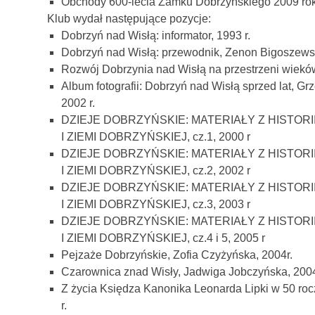
Obchody 600-lecia Zamku Dobrzyńskiego 2009 ro
Klub wydał następujące pozycje:
Dobrzyń nad Wisłą: informator, 1993 r.
Dobrzyń nad Wisłą: przewodnik, Zenon Bigoszewski
Rozwój Dobrzynia nad Wisłą na przestrzeni wieków,
Album fotografii: Dobrzyń nad Wisłą sprzed lat, G
2002 r.
DZIEJE DOBRZYŃSKIE: MATERIAŁY Z HISTORI
I ZIEMI DOBRZYŃSKIEJ, cz.1, 2000 r
DZIEJE DOBRZYŃSKIE: MATERIAŁY Z HISTORI
I ZIEMI DOBRZYŃSKIEJ, cz.2, 2002 r
DZIEJE DOBRZYŃSKIE: MATERIAŁY Z HISTORI
I ZIEMI DOBRZYŃSKIEJ, cz.3, 2003 r
DZIEJE DOBRZYŃSKIE: MATERIAŁY Z HISTORI
I ZIEMI DOBRZYŃSKIEJ, cz.4 i 5, 2005 r
Pejzaże Dobrzyńskie, Zofia Czyżyńska, 2004r.
Czarownica znad Wisły, Jadwiga Jobczyńska, 200
Z życia Księdza Kanonika Leonarda Lipki w 50 roc
r.