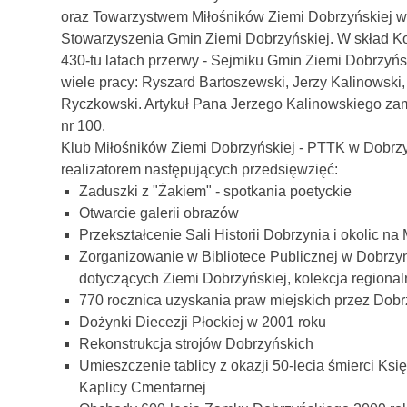
oraz Towarzystwem Miłośników Ziemi Dobrzyńskiej w 
Stowarzyszenia Gmin Ziemi Dobrzyńskiej. W skład Ko
430-tu latach przerwy - Sejmiku Gmin Ziemi Dobrzyńsk
wiele pracy: Ryszard Bartoszewski, Jerzy Kalinowski
Ryczkowski. Artykuł Pana Jerzego Kalinowskiego za
nr 100.
Klub Miłośników Ziemi Dobrzyńskiej - PTTK w Dobrzyn
realizatorem następujących przedsięwzięć:
Zaduszki z "Żakiem" - spotkania poetyckie
Otwarcie galerii obrazów
Przekształcenie Sali Historii Dobrzynia i okolic 
Zorganizowanie w Bibliotece Publicznej w Dobrzyn
dotyczących Ziemi Dobrzyńskiej, kolekcja regiona
770 rocznica uzyskania praw miejskich przez Dob
Dożynki Diecezji Płockiej w 2001 roku
Rekonstrukcja strojów Dobrzyńskich
Umieszczenie tablicy z okazji 50-lecia śmierci Ks
Kaplicy Cmentarnej