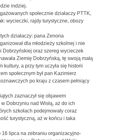
zie indziej.
ngażowanych społecznie działaczy PTTK,
k: wycieczki, rajdy turystyczne, obozy
tych działaczy: pana Zenona
rganizował dla młodzieży szkolnej i nie
mi Dobrzyńskiej oraz szereg wycieczek
nawała Ziemię Dobrzyńską, tę swoją małą
ultury, a przy tym uczyła się historii
aczem społecznym był pan Kazimierz
ajoznawczych po kraju z czasem pełniący
siątych zaznaczył się objawem
 w Dobrzyniu nad Wisłą, aż do ich
tórych szkołach podejmowały coraz
ść turystyczną, aż w końcu i taka
 16 lipca na zebraniu organizacyjno-