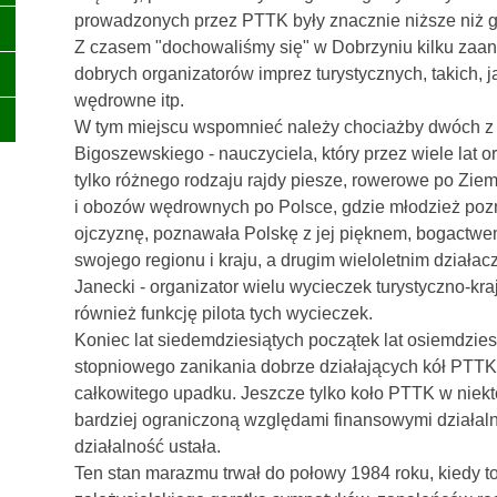
prowadzonych przez PTTK były znacznie niższe niż gd
Z czasem "dochowaliśmy się" w Dobrzyniu kilku zaa
dobrych organizatorów imprez turystycznych, takich, ja
wędrowne itp.
W tym miejscu wspomnieć należy chociażby dwóch z 
Bigoszewskiego - nauczyciela, który przez wiele lat o
tylko różnego rodzaju rajdy piesze, rowerowe po Zie
i obozów wędrownych po Polsce, gdzie młodzież poz
ojczyznę, poznawała Polskę z jej pięknem, bogactwem k
swojego regionu i kraju, a drugim wieloletnim dział
Janecki - organizator wielu wycieczek turystyczno-kr
również funkcję pilota tych wycieczek.
Koniec lat siedemdziesiątych początek lat osiemdzie
stopniowego zanikania dobrze działających kół PTTK
całkowitego upadku. Jeszcze tylko koło PTTK w niek
bardziej ograniczoną względami finansowymi działalno
działalność ustała.
Ten stan marazmu trwał do połowy 1984 roku, kiedy to