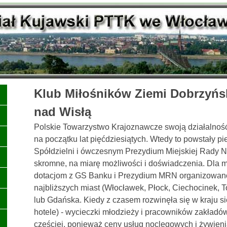
Klub Miłośników Ziemi Dobrzyńs
nad Wisłą
Polskie Towarzystwo Krajoznawcze swoją działalnoś
na początku lat pięćdziesiątych. Wtedy to powstały 
Spółdzielni i ówczesnym Prezydium Miejskiej Rady Na
skromne, na miarę możliwości i doświadczenia. Dla m
dotacjom z GS Banku i Prezydium MRN organizowano
najbliższych miast (Włocławek, Płock, Ciechocinek, 
lub Gdańska. Kiedy z czasem rozwinęła się w kraju s
hotele) - wycieczki młodzieży i pracowników zakładó
częściej, ponieważ ceny usług noclegowych i żywienia