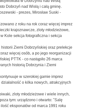
eaktywowała w Dobrzyniu nad Wisłą
to Dobrzyń nad Wisłą i całą gminę.
szewski - prezes, Mirosław Suski -
izowano z roku na rok coraz więcej imprez
cieczki krajoznawcze, zloty młodzieżowe,
w Kole sekcja fotograficzna i sekcja
istorii Ziemi Dobrzyńskiej oraz prelekcje
raz więcej osób, a po jego reorganizacji
ńskiej PTTK - co nastąpiło 26 marca
wanych historią Dobrzynia i Ziemi
ontynuuje w szerokiej gamie imprez
ziałalność o kilka nowych, atrakcyjnych
iwaki, zloty młodzieżowe i wiele innych,
poza tym: urządzono i otwarto: "Salę
u ilość eksponatów od marca 1991 roku