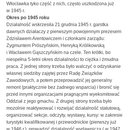
Włocławka tyko część z nich, często uszkodzona już
w 1945 r.
Okres po 1945 roku
Działalność wskrzesiła 21 grudnia 1945 r. garstka
dawnych działaczy z pierwszym powojennym prezesem
Zdzisławem Arentowiczem i członkami zarządu:
Zygmuntem Prószyńskim, Henryką Królikowską
i Wacławem Gąszczyńskim na czele. Ten krótki, bo
niespełna 5-letni okres działalności to ciężka i żmudna
praca. Z jednej strony trzeba było walczyć o odzyskanie
własnej siedziby zajętej przez Radę Związków
Zawodowych, a potem przeprowadzić jej generalny
remont (praktycznie bez żadnego wsparcia) i bronić się
przed innymi organizacjami pragnącymi wyeksmitować
Oddział z jego gmachu. Z drugiej strony trzeba było
mozolnie reaktywować i rozwijać działalność statutową,
organizować sekcje, odczyty, wystawy, kursy: w zakresie
turystyki kwalifikowanej i przewodnickie (pierwszy już
w 1946 r.), prowadzić działalność wydawniczą ( w 1947