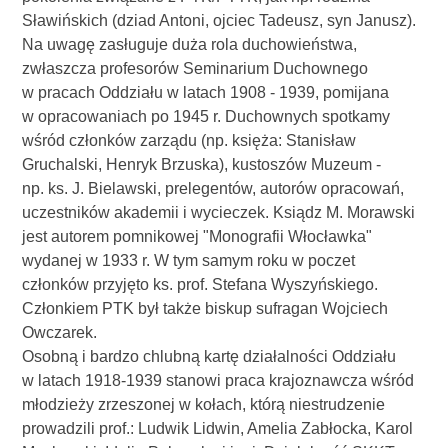
Sławińskich (dziad Antoni, ojciec Tadeusz, syn Janusz).
Na uwagę zasługuje duża rola duchowieństwa,
zwłaszcza profesorów Seminarium Duchownego
w pracach Oddziału w latach 1908 - 1939, pomijana
w opracowaniach po 1945 r. Duchownych spotkamy
wśród członków zarządu (np. księża: Stanisław
Gruchalski, Henryk Brzuska), kustoszów Muzeum -
np. ks. J. Bielawski, prelegentów, autorów opracowań,
uczestników akademii i wycieczek. Ksiądz M. Morawski
jest autorem pomnikowej "Monografii Włocławka"
wydanej w 1933 r. W tym samym roku w poczet
członków przyjęto ks. prof. Stefana Wyszyńskiego.
Członkiem PTK był także biskup sufragan Wojciech
Owczarek.
Osobną i bardzo chlubną kartę działalności Oddziału
w latach 1918-1939 stanowi praca krajoznawcza wśród
młodzieży zrzeszonej w kołach, którą niestrudzenie
prowadzili prof.: Ludwik Lidwin, Amelia Zabłocka, Karol