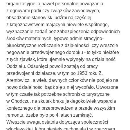
organizacyjne, a nawet personalne powiązania
z ogniwami partii czy związków zawodowych,
obsadzanie stanowisk ludźmi najczęściej
z krajoznawstwem mającymi niewiele wspólnego,
wyznaczanie zadań bez zabezpieczenia odpowiednich
środków materialnych, typowo administracyjno-
biurokratyczne rozliczanie z działalności, czy wreszcie
negowanie przedwojennego dorobku - to tylko niektóre
z tych zjawisk, które ujemnie wpłynęły na działalność
Oddziału. Odsunięci powoli zostają od pracy
przedwojenni działacze, w tym po 1953 roku Z.
Arentowicz., a wielu dawnych członków nie podjęło na
nowo działalności bądź się z niej wycofało. Utworzone
w tym czasie tak potrzebne schronisko turystyczne
w Chodczu, na skutek braku jakiegokolwiek wsparcia
koniecznego dla przeprowadzenia przede wszystkim
remontu, trzeba było po 4 latach zamknąć.
Wreszcie uwaga ostatnia dotycząca społeczności
włocławskiej, którą niestety cechowała i w znacznym