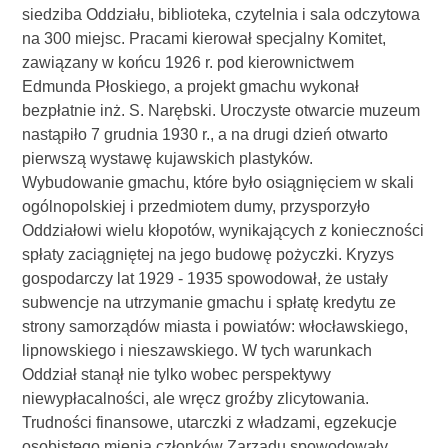
siedziba Oddziału, biblioteka, czytelnia i sala odczytowa
na 300 miejsc. Pracami kierował specjalny Komitet,
zawiązany w końcu 1926 r. pod kierownictwem
Edmunda Płoskiego, a projekt gmachu wykonał
bezpłatnie inż. S. Narębski. Uroczyste otwarcie muzeum
nastąpiło 7 grudnia 1930 r., a na drugi dzień otwarto
pierwszą wystawę kujawskich plastyków.
Wybudowanie gmachu, które było osiągnięciem w skali
ogólnopolskiej i przedmiotem dumy, przysporzyło
Oddziałowi wielu kłopotów, wynikających z konieczności
spłaty zaciągniętej na jego budowę pożyczki. Kryzys
gospodarczy lat 1929 - 1935 spowodował, że ustały
subwencje na utrzymanie gmachu i spłatę kredytu ze
strony samorządów miasta i powiatów: włocławskiego,
lipnowskiego i nieszawskiego. W tych warunkach
Oddział stanął nie tylko wobec perspektywy
niewypłacalności, ale wręcz groźby zlicytowania.
Trudności finansowe, utarczki z władzami, egzekucje
osobistego mienia członków Zarządu spowodowały,