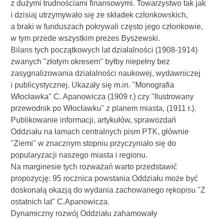
z dużymi trudnościami finansowymi. Towarzystwo tak jak
i dzisiaj utrzymywało się ze składek członkowskich,
a braki w funduszach pokrywali często jego członkowie,
w tym przede wszystkim prezes Byszewski.
Bilans tych początkowych lat działalności (1908-1914)
zwanych "złotym okresem" byłby niepełny bez
zasygnalizowania działalności naukowej, wydawniczej
i publicystycznej. Ukazały się m.in. "Monografia
Włocławka" C. Apanowicza (1909 r.) czy "Ilustrowany
przewodnik po Włocławku" z planem miasta, (1911 r.).
Publikowanie informacji, artykułów, sprawozdań
Oddziału na łamach centralnych pism PTK, głównie
"Ziemi" w znacznym stopniu przyczyniało się do
popularyzacji naszego miasta i regionu.
Na marginesie tych rozważań warto przedstawić
propozycję: 95 rocznica powstania Oddziału może być
doskonałą okazją do wydania zachowanego rękopisu "Z
ostatnich lat" C.Apanowicza.
Dynamiczny rozwój Oddziału zahamowały