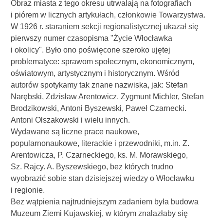
Obraz miasta z tego okresu utrwalają na fotografiach
i piórem w licznych artykułach, członkowie Towarzystwa.
W 1926 r. staraniem sekcji regionalistycznej ukazał się
pierwszy numer czasopisma "Życie Włocławka
i okolicy". Było ono poświęcone szeroko ujętej
problematyce: sprawom społecznym, ekonomicznym,
oświatowym, artystycznym i historycznym. Wśród
autorów spotykamy tak znane nazwiska, jak: Stefan
Narębski, Zdzisław Arentowicz, Zygmunt Michler, Stefan
Brodzikowski, Antoni Byszewski, Paweł Czarnecki.
Antoni Olszakowski i wielu innych.
Wydawane są liczne prace naukowe,
popularnonaukowe, literackie i przewodniki, m.in. Z.
Arentowicza, P. Czarneckiego, ks. M. Morawskiego,
Sz. Rajcy. A. Byszewskiego, bez których trudno
wyobrazić sobie stan dzisiejszej wiedzy o Włocławku
i regionie.
Bez wątpienia najtrudniejszym zadaniem była budowa
Muzeum Ziemi Kujawskiej, w którym znalazłaby się