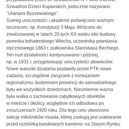
Szwadron Dzieci Kujawskich, potocznie nazywano
"Ułanami Byszewskiego".
Szereg uroczystości i akademii poświęcono ważnym
rocznicom, np. Konstytucji 3 Maja. Wrócono do
zrealizowanej w latach 20-tych XX wieku idei budowy
pomnika bohaterskiego Włocha, uczestnika powstania
styczniowego 1863 r. pułkownika Stanisława Bechiego.
Ten nurt działalności kontynuowano i później,
np. w 1931 r. przygotowując uroczystości płowieckie.
Nowe warunki działania postawiły przed PTK nowe
zadania, szczególnie związane z rozwijaniem
regionalizmu, budzeniem prowincji do samodzielnego
bytu we wszystkich dziedzinach. Niezmiernie ważna
była walka o zachowanie zabytkowych obiektów
w mieście i okolicy, względnie ich odbudowa po
zniszczeniach 1920 roku. Dla tego celu utworzono
sekcję miłośników miasta, której zasługą jest uratowanie
przed rozbiórką barokowych kamienic na Starym Rynku.