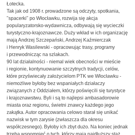
Łotecka.
Tak jak od 1908 r. prowadzone są odczyty, spotkania,
"spacerki" po Włocławku, rozwija się akcja
popularyzatorsko-wydawnicza, odbywają się wycieczki
turystyczno-krajoznawcze. Duży wkład w ich organizację
mają Andrzej Szczepański, Andrzej Kaźmierczak
i Henryk Wasilewski - opracowując trasy, programy
i przewodnicząc na szlakach.
90 lat działalności - niemal wiek obecności w mieście
i regionie, kontynuowanie szczytnych tradycji, celów,
które przyświecały założycielom PTK we Włocławku -
niemożliwe byłoby bez wspaniałych działaczy
związanych z Oddziałem, którzy poświęcili się turystyce
i krajoznawstwu. Byli i są to najlepsi ambasadorowie
miasta oraz regionu, świetni znawcy każdego jego
zakątka. Autor opracowania celowo starał się unikać
nazwisk w tym zarysie (zwłaszcza dla okresu
współczesnego). Byłoby ich zbyt dużo. Na koniec jednak
trzeba wspomnieć o tych, którzy mają najdłuższy staż