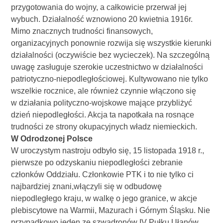
przygotowania do wojny, a całkowicie przerwał jej
wybuch. Działalność wznowiono 20 kwietnia 1916r.
Mimo znacznych trudności finansowych,
organizacyjnych ponownie rozwija się wszystkie kierunki
działalności (oczywiście bez wycieczek). Na szczególną
uwagę zasługuje szerokie uczestnictwo w działalności
patriotyczno-niepodległościowej. Kultywowano nie tylko
wszelkie rocznice, ale również czynnie włączono się
w działania polityczno-wojskowe mające przybliżyć
dzień niepodległości. Akcja ta napotkała na rosnące
trudności ze strony okupacyjnych władz niemieckich.
W Odrodzonej Polsce
W uroczystym nastroju odbyło się, 15 listopada 1918 r.,
pierwsze po odzyskaniu niepodległości zebranie
członków Oddziału. Członkowie PTK i to nie tylko ci
najbardziej znani,włączyli się w odbudowę
niepodległego kraju, w walkę o jego granice, w akcje
plebiscytowe na Warmii, Mazurach i Górnym Śląsku. Nie
przypadkowo jeden ze szwadronów IV Pułku Ułanów,