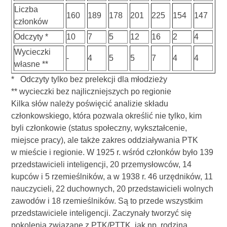
Liczba
160
189
178
201
225
154
147
członków
Odczyty *
10
7
5
12
16
2
4
Wycieczki
-
4
5
5
7
4
4
własne **
* Odczyty tylko bez prelekcji dla młodzieży
** wycieczki bez najliczniejszych po regionie
Kilka słów należy poświęcić analizie składu
członkowskiego, która pozwala określić nie tylko, kim
byli członkowie (status społeczny, wykształcenie,
miejsce pracy), ale także zakres oddziaływania PTK
w mieście i regionie. W 1925 r. wśród członków było 139
przedstawicieli inteligencji, 20 przemysłowców, 14
kupców i 5 rzemieślników, a w 1938 r. 46 urzędników, 11
nauczycieli, 22 duchownych, 20 przedstawicieli wolnych
zawodów i 18 rzemieślników. Są to przede wszystkim
przedstawiciele inteligencji. Zaczynały tworzyć się
pokolenia związane z PTK/PTTK, jak np. rodzina