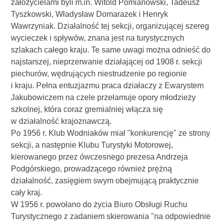
założycielami byli m.in. Witold Pomianowski, Tadeusz
Tyszkowski, Władysław Domarazek i Henryk
Wawrzyniak. Działalność tej sekcji, organizującej szereg
wycieczek i spływów, znana jest na turystycznych
szlakach całego kraju. Te same uwagi można odnieść do
najstarszej, nieprzerwanie działającej od 1908 r. sekcji
piechurów, wędrujących niestrudzenie po regionie
i kraju. Pełna entuzjazmu praca działaczy z Ewarystem
Jakubowiczem na czele przełamuje opory młodzieży
szkolnej, która coraz gremialniej włącza się
w działalność krajoznawczą.
Po 1956 r. Klub Wodniaków miał "konkurencję" ze strony
sekcji, a następnie Klubu Turystyki Motorowej,
kierowanego przez ówczesnego prezesa Andrzeja
Podgórskiego, prowadzącego również prężną
działalność, zasięgiem swym obejmującą praktycznie
cały kraj.
W 1956 r. powołano do życia Biuro Obsługi Ruchu
Turystycznego z zadaniem skierowania "na odpowiednie