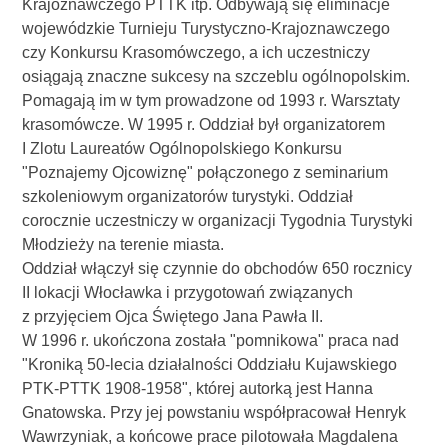
Krajoznawczego PTTK itp. Odbywają się eliminacje
wojewódzkie Turnieju Turystyczno-Krajoznawczego
czy Konkursu Krasomówczego, a ich uczestniczy
osiągają znaczne sukcesy na szczeblu ogólnopolskim.
Pomagają im w tym prowadzone od 1993 r. Warsztaty
krasomówcze. W 1995 r. Oddział był organizatorem
I Zlotu Laureatów Ogólnopolskiego Konkursu
"Poznajemy Ojcowiznę" połączonego z seminarium
szkoleniowym organizatorów turystyki. Oddział
corocznie uczestniczy w organizacji Tygodnia Turystyki
Młodzieży na terenie miasta.
Oddział włączył się czynnie do obchodów 650 rocznicy
II lokacji Włocławka i przygotowań związanych
z przyjęciem Ojca Świętego Jana Pawła II.
W 1996 r. ukończona została "pomnikowa" praca nad
"Kroniką 50-lecia działalności Oddziału Kujawskiego
PTK-PTTK 1908-1958", której autorką jest Hanna
Gnatowska. Przy jej powstaniu współpracował Henryk
Wawrzyniak, a końcowe prace pilotowała Magdalena