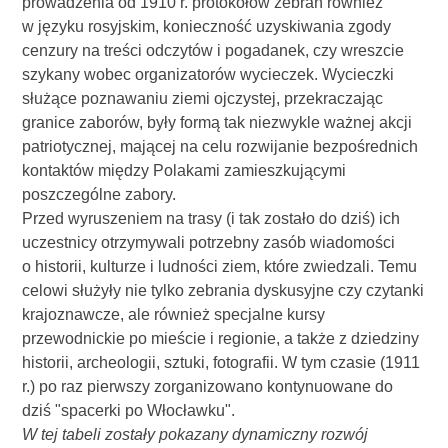
prowadzenia od 1910 r. protokołów zebrań również
w języku rosyjskim, konieczność uzyskiwania zgody
cenzury na treści odczytów i pogadanek, czy wreszcie
szykany wobec organizatorów wycieczek. Wycieczki
służące poznawaniu ziemi ojczystej, przekraczając
granice zaborów, były formą tak niezwykle ważnej akcji
patriotycznej, mającej na celu rozwijanie bezpośrednich
kontaktów między Polakami zamieszkującymi
poszczególne zabory.
Przed wyruszeniem na trasy (i tak zostało do dziś) ich
uczestnicy otrzymywali potrzebny zasób wiadomości
o historii, kulturze i ludności ziem, które zwiedzali. Temu
celowi służyły nie tylko zebrania dyskusyjne czy czytanki
krajoznawcze, ale również specjalne kursy
przewodnickie po mieście i regionie, a także z dziedziny
historii, archeologii, sztuki, fotografii. W tym czasie (1911
r.) po raz pierwszy zorganizowano kontynuowane do
dziś "spacerki po Włocławku".
W tej tabeli zostały pokazany dynamiczny rozwój