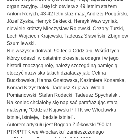
organizacyjny. Listę ich otwiera z 49 letnim stażem
Antoni Rerych, 43-42 letni staż mają Andrzej Podgórski,
Józef Zyska, Henryk Seklecki, Henryk Wawrzyniak,
niewiele krótszy Mieczysław Rojewski, Cezary Turski,
Lech Wojciech Krajewski, Tadeusz Sławiński, Zbigniew
Szumilewski.
Nie wszyscy dotrwali 90-lecia Oddziału. Wśród tych,
którzy odeszli w ostatnim okresie, a odegrali w jego
historii znaczącą rolę, należy szczególną pamięcią
otoczyć nazwiska takich działaczy jak: Celina
Buczkowska, Hanna Gnatowska, Kazimiera Konarska,
Konrad Krzysztofek, Tadeusz Kujawa, Witold
Pomianowski, Stefan Rodecki, Tadeusz Spychalski.
Na koniec chciałoby się napisać parafrazując starą
maksymę "Oddział Kujawski PTTK we Włocławku
istniał, istnieje, i będzie istniał".
Autorem artykułu jest Bogdan Ziółkowski "90 lat
PTK/PTTK we Włocławku" zamieszczonego