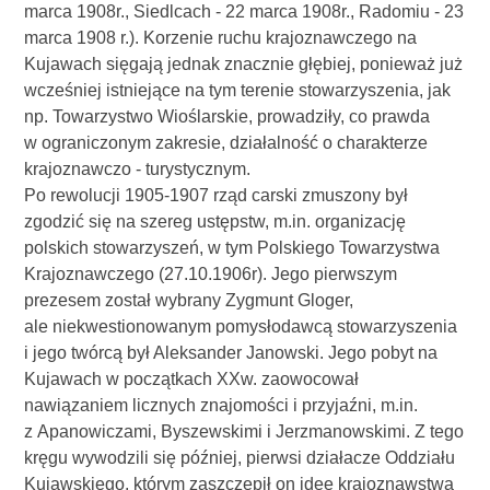
marca 1908r., Siedlcach - 22 marca 1908r., Radomiu - 23
marca 1908 r.). Korzenie ruchu krajoznawczego na
Kujawach sięgają jednak znacznie głębiej, ponieważ już
wcześniej istniejące na tym terenie stowarzyszenia, jak
np. Towarzystwo Wioślarskie, prowadziły, co prawda
w ograniczonym zakresie, działalność o charakterze
krajoznawczo - turystycznym.
Po rewolucji 1905-1907 rząd carski zmuszony był
zgodzić się na szereg ustępstw, m.in. organizację
polskich stowarzyszeń, w tym Polskiego Towarzystwa
Krajoznawczego (27.10.1906r). Jego pierwszym
prezesem został wybrany Zygmunt Gloger,
ale niekwestionowanym pomysłodawcą stowarzyszenia
i jego twórcą był Aleksander Janowski. Jego pobyt na
Kujawach w początkach XXw. zaowocował
nawiązaniem licznych znajomości i przyjaźni, m.in.
z Apanowiczami, Byszewskimi i Jerzmanowskimi. Z tego
kręgu wywodzili się później, pierwsi działacze Oddziału
Kujawskiego, którym zaszczepił on idee krajoznawstwa