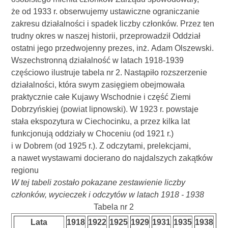
że od 1933 r. obserwujemy ustawiczne ograniczanie
zakresu działalności i spadek liczby członków. Przez ten
trudny okres w naszej historii, przeprowadził Oddział
ostatni jego przedwojenny prezes, inż. Adam Olszewski.
Wszechstronną działalność w latach 1918-1939
częściowo ilustruje tabela nr 2. Nastąpiło rozszerzenie
działalności, która swym zasięgiem obejmowała
praktycznie całe Kujawy Wschodnie i część Ziemi
Dobrzyńskiej (powiat lipnowski). W 1923 r. powstaje
stała ekspozytura w Ciechocinku, a przez kilka lat
funkcjonują oddziały w Choceniu (od 1921 r.)
i w Dobrem (od 1925 r.). Z odczytami, prelekcjami,
a nawet wystawami docierano do najdalszych zakątków
regionu
W tej tabeli zostało pokazane zestawienie liczby
członków, wycieczek i odczytów w latach 1918 - 1938
Tabela nr 2
Lata
1918
1922
1925
1929
1931
1935
1938