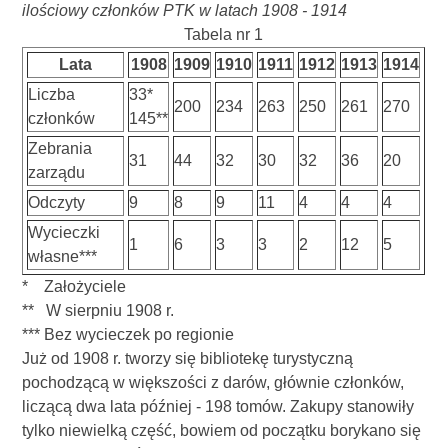
ilościowy członków PTK w latach 1908 - 1914
Tabela nr 1
Lata
1908
1909
1910
1911
1912
1913
1914
Liczba
33*
200
234
263
250
261
270
członków
145**
Zebrania
31
44
32
30
32
36
20
zarządu
Odczyty
9
8
9
11
4
4
4
Wycieczki
1
6
3
3
2
12
5
własne***
* Założyciele
** W sierpniu 1908 r.
*** Bez wycieczek po regionie
Już od 1908 r. tworzy się bibliotekę turystyczną
pochodzącą w większości z darów, głównie członków,
liczącą dwa lata później - 198 tomów. Zakupy stanowiły
tylko niewielką część, bowiem od początku borykano się