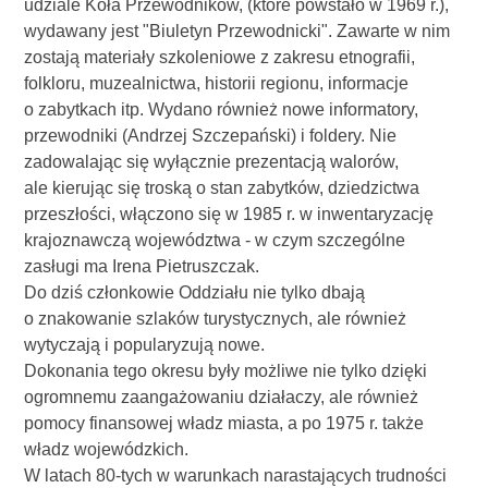
udziale Koła Przewodników, (które powstało w 1969 r.),
wydawany jest "Biuletyn Przewodnicki". Zawarte w nim
zostają materiały szkoleniowe z zakresu etnografii,
folkloru, muzealnictwa, historii regionu, informacje
o zabytkach itp. Wydano również nowe informatory,
przewodniki (Andrzej Szczepański) i foldery. Nie
zadowalając się wyłącznie prezentacją walorów,
ale kierując się troską o stan zabytków, dziedzictwa
przeszłości, włączono się w 1985 r. w inwentaryzację
krajoznawczą województwa - w czym szczególne
zasługi ma Irena Pietruszczak.
Do dziś członkowie Oddziału nie tylko dbają
o znakowanie szlaków turystycznych, ale również
wytyczają i popularyzują nowe.
Dokonania tego okresu były możliwe nie tylko dzięki
ogromnemu zaangażowaniu działaczy, ale również
pomocy finansowej władz miasta, a po 1975 r. także
władz wojewódzkich.
W latach 80-tych w warunkach narastających trudności