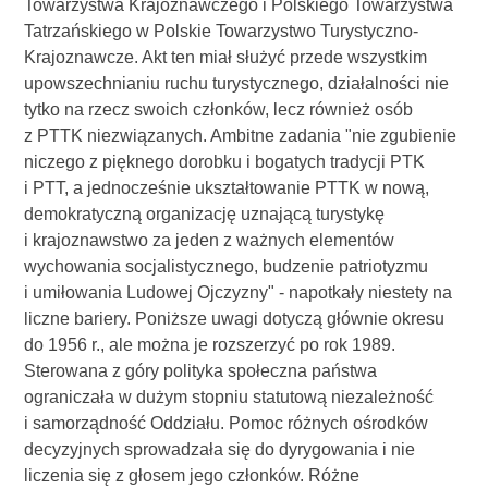
Towarzystwa Krajoznawczego i Polskiego Towarzystwa
Tatrzańskiego w Polskie Towarzystwo Turystyczno-
Krajoznawcze. Akt ten miał służyć przede wszystkim
upowszechnianiu ruchu turystycznego, działalności nie
tytko na rzecz swoich członków, lecz również osób
z PTTK niezwiązanych. Ambitne zadania "nie zgubienie
niczego z pięknego dorobku i bogatych tradycji PTK
i PTT, a jednocześnie ukształtowanie PTTK w nową,
demokratyczną organizację uznającą turystykę
i krajoznawstwo za jeden z ważnych elementów
wychowania socjalistycznego, budzenie patriotyzmu
i umiłowania Ludowej Ojczyzny" - napotkały niestety na
liczne bariery. Poniższe uwagi dotyczą głównie okresu
do 1956 r., ale można je rozszerzyć po rok 1989.
Sterowana z góry polityka społeczna państwa
ograniczała w dużym stopniu statutową niezależność
i samorządność Oddziału. Pomoc różnych ośrodków
decyzyjnych sprowadzała się do dyrygowania i nie
liczenia się z głosem jego członków. Różne