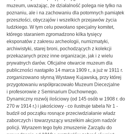
muzeum, uważając, że działalność polega nie tylko na
poznaniu, ale i na zachowaniu dla potomnych pamiątek
przeszłości, obyczajów i wszelkich przejawów życia
ludzkiego. W tym celu powołano specjalny komitet,
którego staraniem zgromadzono kilka tysięcy
eksponatów z zakresu archeologii, numizmatyki,
archiwistyki, starej broni, pochodzących z kolekcji
przekazanych przez inne organizacje, jak i z wielu
prywatnych darów. Oficjalne otwarcie muzeum dla
publiczności nastąpiło 14 marca 1909 r., a już w 1911 r.
zorganizowano słynną Wystawę Kujawską, przy której
przygotowaniu współpracowało Muzeum Diecezjalne
i profesorowie z Seminarium Duchownego.
Dynamiczny rozwój ilościowy (od 145 osób w 1908 r. do
270 w 1914 r.) i jakościowy - co ilustruje tabela Nr 1 -
budził od początku rosnące przeciwdziałanie władz
zaborczych i towarzyszący wszelkim akcjom nadzór
policji. Wyrazem tego było zmuszenie Zarządu do