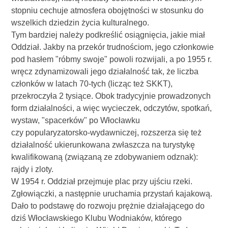
stopniu cechuje atmosfera obojętności w stosunku do
wszelkich dziedzin życia kulturalnego.
Tym bardziej należy podkreślić osiągnięcia, jakie miał
Oddział. Jakby na przekór trudnościom, jego członkowie
pod hasłem "róbmy swoje" powoli rozwijali, a po 1955 r.
wręcz zdynamizowali jego działalność tak, że liczba
członków w latach 70-tych (licząc też SKKT),
przekroczyła 2 tysiące. Obok tradycyjnie prowadzonych
form działalności, a więc wycieczek, odczytów, spotkań,
wystaw, "spacerków" po Włocławku
czy popularyzatorsko-wydawniczej, rozszerza się też
działalność ukierunkowana zwłaszcza na turystykę
kwalifikowaną (związaną ze zdobywaniem odznak):
rajdy i zloty.
W 1954 r. Oddział przejmuje plac przy ujściu rzeki.
Zgłowiączki, a następnie uruchamia przystań kajakową.
Dało to podstawę do rozwoju prężnie działającego do
dziś Włocławskiego Klubu Wodniaków, którego