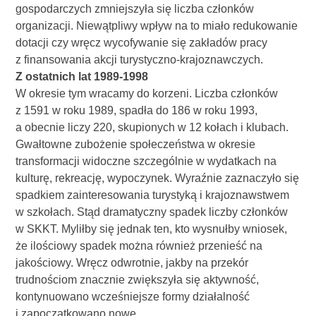
gospodarczych zmniejszyła się liczba członków
organizacji. Niewątpliwy wpływ na to miało redukowanie
dotacji czy wręcz wycofywanie się zakładów pracy
z finansowania akcji turystyczno-krajoznawczych.
Z ostatnich lat 1989-1998
W okresie tym wracamy do korzeni. Liczba członków
z 1591 w roku 1989, spadła do 186 w roku 1993,
a obecnie liczy 220, skupionych w 12 kołach i klubach.
Gwałtowne zubożenie społeczeństwa w okresie
transformacji widoczne szczególnie w wydatkach na
kulturę, rekreację, wypoczynek. Wyraźnie zaznaczyło się
spadkiem zainteresowania turystyką i krajoznawstwem
w szkołach. Stąd dramatyczny spadek liczby członków
w SKKT. Myliłby się jednak ten, kto wysnułby wniosek,
że ilościowy spadek można również przenieść na
jakościowy. Wręcz odwrotnie, jakby na przekór
trudnościom znacznie zwiększyła się aktywność,
kontynuowano wcześniejsze formy działalność
i zapoczątkowano nowe.