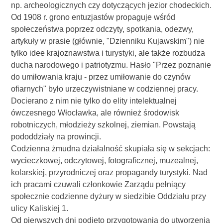
np. archeologicznych czy dotyczących jezior chodeckich.
Od 1908 r. grono entuzjastów propaguje wśród
społeczeństwa poprzez odczyty, spotkania, odezwy,
artykuły w prasie (głównie, "Dzienniku Kujawskim") nie
tylko idee krajoznawstwa i turystyki, ale także rozbudza
ducha narodowego i patriotyzmu. Hasło "Przez poznanie
do umiłowania kraju - przez umiłowanie do czynów
ofiarnych" było urzeczywistniane w codziennej pracy.
Docierano z nim nie tylko do elity intelektualnej
ówczesnego Włocławka, ale również środowisk
robotniczych, młodzieży szkolnej, ziemian. Powstają
pododdziały na prowincji.
Codzienna żmudna działalność skupiała się w sekcjach:
wycieczkowej, odczytowej, fotograficznej, muzealnej,
kolarskiej, przyrodniczej oraz propagandy turystyki. Nad
ich pracami czuwali członkowie Zarządu pełniący
społecznie codzienne dyżury w siedzibie Oddziału przy
ulicy Kaliskiej 1.
Od pierwszych dni podjęto przygotowania do utworzenia