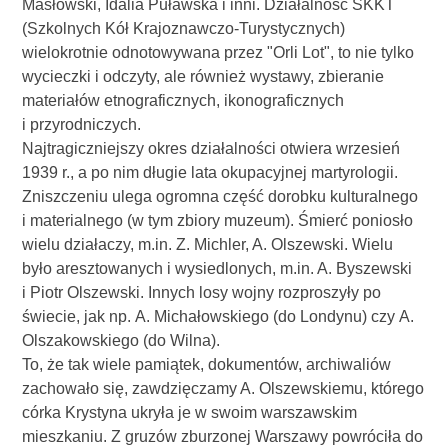
Masłowski, Idalia Puławska i inni. Działalność SKKT
(Szkolnych Kół Krajoznawczo-Turystycznych)
wielokrotnie odnotowywana przez "Orli Lot", to nie tylko
wycieczki i odczyty, ale również wystawy, zbieranie
materiałów etnograficznych, ikonograficznych
i przyrodniczych.
Najtragiczniejszy okres działalności otwiera wrzesień
1939 r., a po nim długie lata okupacyjnej martyrologii.
Zniszczeniu ulega ogromna część dorobku kulturalnego
i materialnego (w tym zbiory muzeum). Śmierć poniosło
wielu działaczy, m.in. Z. Michler, A. Olszewski. Wielu
było aresztowanych i wysiedlonych, m.in. A. Byszewski
i Piotr Olszewski. Innych losy wojny rozproszyły po
świecie, jak np. A. Michałowskiego (do Londynu) czy A.
Olszakowskiego (do Wilna).
To, że tak wiele pamiątek, dokumentów, archiwaliów
zachowało się, zawdzięczamy A. Olszewskiemu, którego
córka Krystyna ukryła je w swoim warszawskim
mieszkaniu. Z gruzów zburzonej Warszawy powróciła do