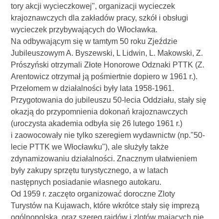
tory akcji wycieczkowej", organizacji wycieczek
krajoznawczych dla zakładów pracy, szkół i obsługi
wycieczek przybywających do Włocławka.
Na odbywającym się w tamtym 50 roku Zjeździe
Jubileuszowym A. Byszewski, L Lidwin, L. Makowski, Z.
Prószyński otrzymali Złote Honorowe Odznaki PTTK (Z.
Arentowicz otrzymał ją pośmiertnie dopiero w 1961 r.).
Przełomem w działalności były lata 1958-1961.
Przygotowania do jubileuszu 50-lecia Oddziału, stały się
okazją do przypomnienia dokonań krajoznawczych
(uroczysta akademia odbyła się 26 lutego 1961 r.)
i zaowocowały nie tylko szeregiem wydawnictw (np."50-
lecie PTTK we Włocławku"), ale służyły także
zdynamizowaniu działalności. Znacznym ułatwieniem
były zakupy sprzętu turystycznego, a w latach
następnych posiadanie własnego autokaru.
Od 1959 r. zaczęto organizować doroczne Zloty
Turystów na Kujawach, które wkrótce stały się imprezą
ogólnopolską, oraz szereg rajdów i zlotów mających nie