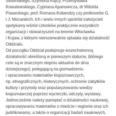
Skibińskiego, Szymona Rajcy, Przemysława
Kowalewskiego, Cypriana Apanowicza, dr Witolda
Piaseckiego, prof. Romana Kobendzy czy profesorów G.
i J. Mocarskich. Ich i wielu innych spośród założycieli
spotykamy wśród członków praktycznie wszystkich
organizacji i stowarzyszeń na terenie Włocławka
i Kujaw, z którymi nierozerwalnie splatała się działalność
Oddziału.
Od początku Oddział podejmuje wszechstronną
działalność określoną w pierwszym statucie, (którego
cele są w znacznym stopniu aktualne do dnia
dzisiejszego), polegającą na gromadzeniu
i opracowaniu materiałów krajoznawczych,
np. etnograficznych, historycznych, ochronie zabytków
kultury i przyrody oraz popularyzowaniu wiedzy
krajoznawczej poprzez wycieczki, odczyty, wystawy.
Jednocześnie należy pamiętać o działalności naukowej,
opracowywaniu materiałów o mieście i regionie oraz ich
publikowaniu, a także o organizacji badań naukowych,