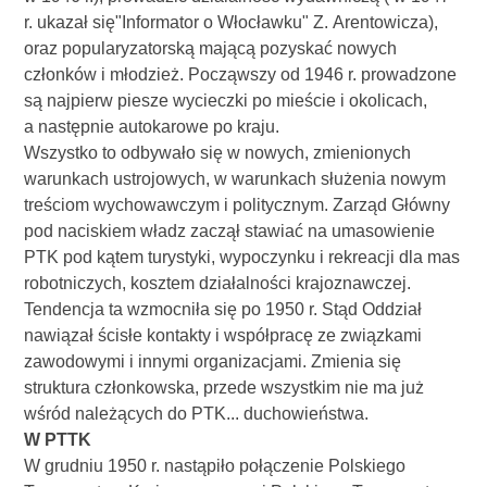
r. ukazał się"Informator o Włocławku" Z. Arentowicza),
oraz popularyzatorską mającą pozyskać nowych
członków i młodzież. Począwszy od 1946 r. prowadzone
są najpierw piesze wycieczki po mieście i okolicach,
a następnie autokarowe po kraju.
Wszystko to odbywało się w nowych, zmienionych
warunkach ustrojowych, w warunkach służenia nowym
treściom wychowawczym i politycznym. Zarząd Główny
pod naciskiem władz zaczął stawiać na umasowienie
PTK pod kątem turystyki, wypoczynku i rekreacji dla mas
robotniczych, kosztem działalności krajoznawczej.
Tendencja ta wzmocniła się po 1950 r. Stąd Oddział
nawiązał ścisłe kontakty i współpracę ze związkami
zawodowymi i innymi organizacjami. Zmienia się
struktura członkowska, przede wszystkim nie ma już
wśród należących do PTK... duchowieństwa.
W PTTK
W grudniu 1950 r. nastąpiło połączenie Polskiego