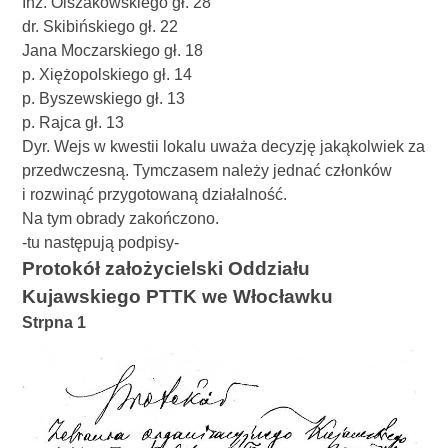
Inż. Olszakowskiego gł. 28
dr. Skibińskiego gł. 22
Jana Moczarskiego gł. 18
p. Xiężopolskiego gł. 14
p. Byszewskiego gł. 13
p. Rajca gł. 13
Dyr. Wejs w kwestii lokalu uważa decyzję jakąkolwiek za
przedwczesną. Tymczasem należy jednać członków
i rozwinąć przygotowaną działalność.
Na tym obrady zakończono.
-tu następują podpisy-
Protokół założycielski Oddziału
Kujawskiego PTTK we Włocławku
Strpna 1