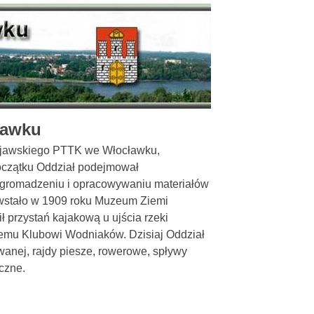
ławku
Kujawskiego PTTK we Włocławku,
początku Oddział podejmował
 gromadzeniu i opracowywaniu materiałów
owstało w 1909 roku Muzeum Ziemi
 przystań kajakową u ujścia rzeki
iemu Klubowi Wodniaków. Dzisiaj Oddział
owanej, rajdy piesze, rowerowe, spływy
czne.