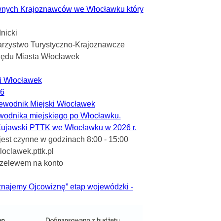
ywnych Krajoznawców we Włocławku który
nicki
arzystwo Turystyczno-Krajoznawcze
zędu Miasta Włocławek
i Włocławek
26
zewodnik Miejski Włocławek
wodnika miejskiego po Włocławku.
Kujawski PTTK we Włocławku w 2026 r.
st czynne w godzinach 8:00 - 15:00
loclawek.pttk.pl
rzelewem na konto
znajemy Ojcowiznę” etap wojewódzki -