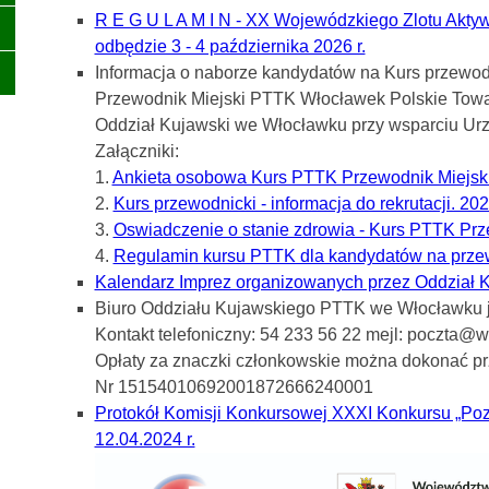
R E G U L A M I N - XX Wojewódzkiego Zlotu Akt
odbędzie 3 - 4 października 2026 r.
Informacja o naborze kandydatów na Kurs przewod
Przewodnik Miejski PTTK Włocławek Polskie Tow
Oddział Kujawski we Włocławku przy wsparciu Ur
Załączniki:
1.
Ankieta osobowa Kurs PTTK Przewodnik Miejsk
2.
Kurs przewodnicki - informacja do rekrutacji. 20
3.
Oswiadczenie o stanie zdrowia - Kurs PTTK Pr
4.
Regulamin kursu PTTK dla kandydatów na prze
Kalendarz Imprez organizowanych przez Oddział 
Biuro Oddziału Kujawskiego PTTK we Włocławku je
Kontakt telefoniczny: 54 233 56 22 mejl: poczta@w
Opłaty za znaczki członkowskie można dokonać p
Nr 15154010692001872666240001
Protokół Komisji Konkursowej XXXI Konkursu „Po
12.04.2024 r.